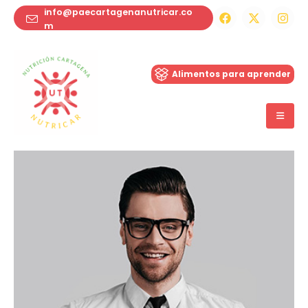
info@paecartagenanutricar.co
m
ie-santa-maria
Alimentos para aprender
Inicio
Members
Robert Doe