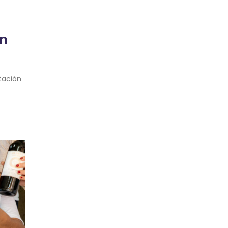
ón
tación