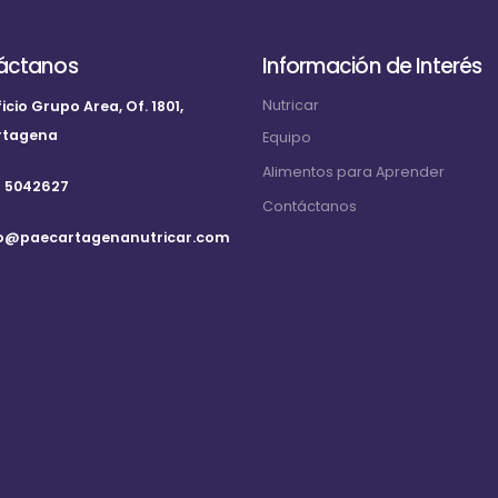
áctanos
Información de Interés
Nutricar
ficio Grupo Area, Of. 1801,
rtagena
Equipo
Alimentos para Aprender
3 5042627
Contáctanos
fo@paecartagenanutricar.com