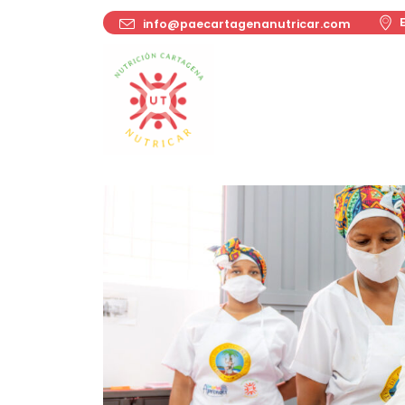
info@paecartagenanutricar.com
ie-santa-maria
Inicio
Nestor